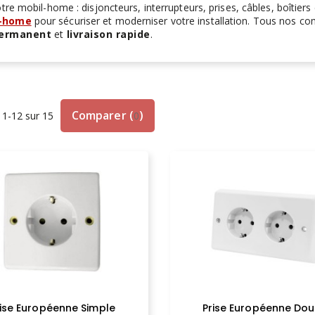
re mobil-home : disjoncteurs, interrupteurs, prises, câbles, boîtiers
l-home
pour sécuriser et moderniser votre installation. Tous nos 
permanent
et
livraison rapide
.
Comparer
(
)
 1-12 sur 15
0
rise Européenne Simple
Prise Européenne Dou