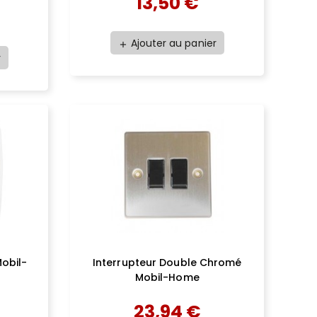
13,50 €
Ajouter au panier
add
r
Mobil-
Interrupteur Double Chromé
Mobil-Home
23,94 €