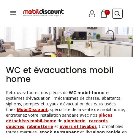
0
WC et évacuations mobil
home
Retrouvez toutes nos pièces de
WC mobil-home
et
systèmes d'évacuation : mécanismes de chasse, abattants,
siphons, pompes et tuyaux d'évacuation des eaux usées.
Chez
MobilDiscount
, spécialiste de la vente de mobil-home,
entretenez votre installation sanitaire avec nos
pièces
détachées mobil-home
de
plomberie
:
raccords
,
douches
,
robinetterie
et
éviers et lavabos
. Compatibles
toutes marques,
stock permanent
et
livraison rapide
en