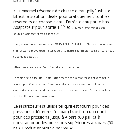
MOBIL-HOME
Kit universel réservoir de chasse d'eau Jollyflush. Ce
kit est la solution idéale pour pratiquement tout les
réservoirs de chasse d'eau. Entrée d'eau par le bas.
1/2
Adaptateur pour sortie 1
et 2
. Mécanisme réglable en
hauteur. Compact et très silencieux.
Une grande innovation unique a WIRQUIN, le JOLLYFFILL télescopique est doté
d'un système breveté qui le corps de la soupape d'admission de se briser en cas
de serrage excessif.
Mécanisme de chasse d'eau : installation très facile.
Le câble flexible facilite l'installation même dans des citernes étroites et le
bouton peut être positionné pour remplacer tous les boutons et leviers
existants. Le réducteur de pression du filtre est fourni avec l'unité pour faire
face à différentes pressions d'eau.
Le restricteur est utilisé tel qu'il est fourni pour des
pressions inférieures à 1 bar (14 psi) ou raccourci
pour des pressions jusqu'à 4 bars (60 psi) et à
nouveau pour des pressions supérieures à 4 bars (60
psi). Produit approuvé par WRAS