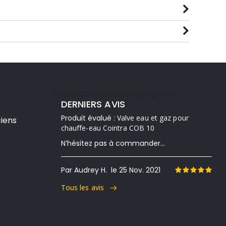
Words
Characters
Reading time
DERNIERS AVIS
Produit évalué :
Valve eau et gaz pour
iens
chauffe-eau Cointra COB 10
N’hésitez pas à commander...
Par Audrey H.
le 25 Nov. 2021
Tous les avis