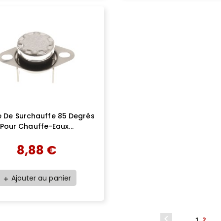
 De Surchauffe 85 Degrés
Pour Chauffe-Eaux...
8,88 €
Ajouter au panier
add

1
2