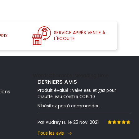
SERVICE APRÈS VENTE À
PRIX
L'ÉCOUTE
Words
Characters
Reading time
DERNIERS AVIS
Produit évalué :
Valve eau et gaz pour
iens
chauffe-eau Cointra COB 10
N’hésitez pas à commander...
Par Audrey H.
le 25 Nov. 2021
Tous les avis