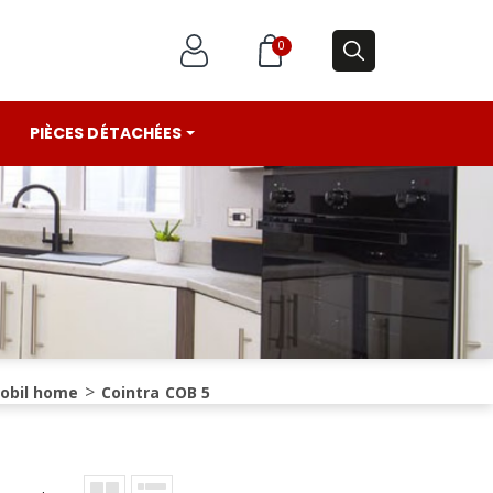
0
PIÈCES DÉTACHÉES
mobil home
Cointra COB 5