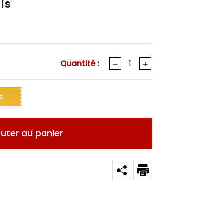
is
Quantité :
s
outer au panier