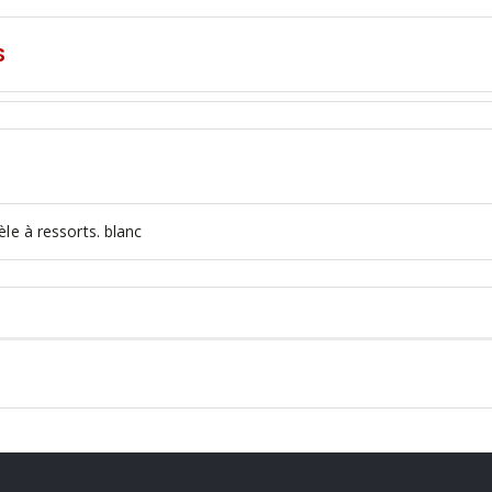
S
le à ressorts. blanc