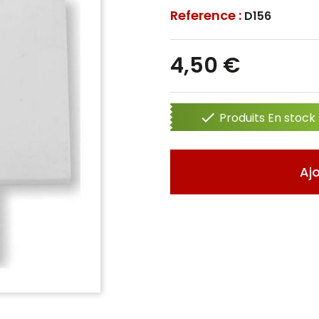
Reference :
D156
4,50 €

Produits En stock 
Aj