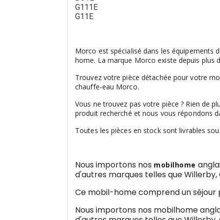
G111E
G11E
.
Morco est spécialisé dans les équipements d
home. La marque Morco existe depuis plus de
Trouvez votre pièce détachée pour votre mob
chauffe-eau Morco.
Vous ne trouvez pas votre pièce ? Rien de p
produit recherché et nous vous répondons da
Toutes les pièces en stock sont livrables sou
.
Nous importons nos
anglai
mobilhome
d'autres marques telles que Willerby, C
Ce mobil-home comprend un séjour 
Nous importons nos mobilhome anglais 
d'autres marques telles que Willerby, C