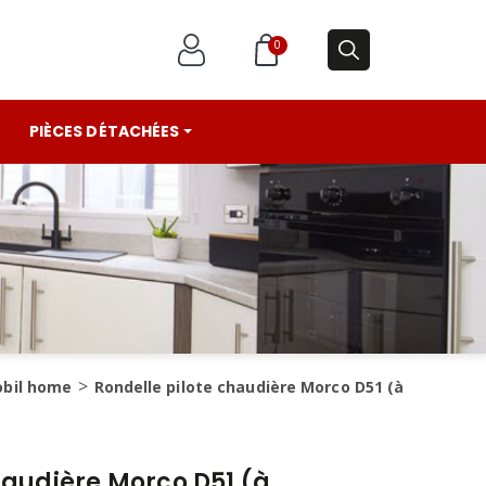
0
PIÈCES DÉTACHÉES
obil home
Rondelle pilote chaudière Morco D51 (à
haudière Morco D51 (à