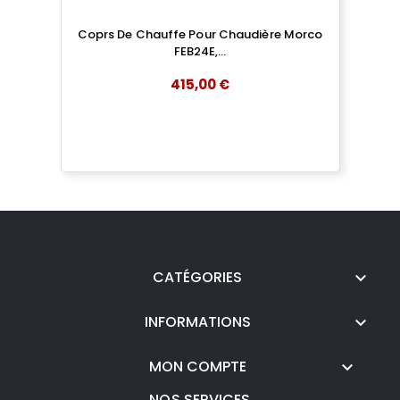
Coprs De Chauffe Pour Chaudière Morco
FEB24E,...
415,00 €
add
AJOUTER AU PANIER
CATÉGORIES

INFORMATIONS

MON COMPTE

NOS SERVICES