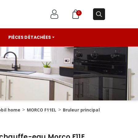
0
PIÈCES DÉTACHÉES
obil home
MORCO F11EL
Bruleur principal
 chauffe-eau Morco F11E,