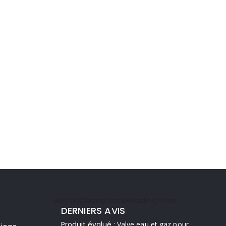
Words
Characters
Reading time
DERNIERS AVIS
Produit évalué :
Valve eau et gaz pour