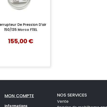
terrupteur De Pression D'air
150/135 Morco F11EL
155,00 €
add
AJOUTER AU PANIER
NOS SERVICES
MON COMPTE
Vente
Informations