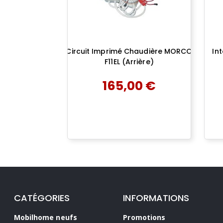
Circuit Imprimé Chaudière MORCO
In
F11EL (arrière)
165,00 €
add
AJOUTER AU PANIER
CATÉGORIES
INFORMATIONS
Mobilhome neufs
Promotions