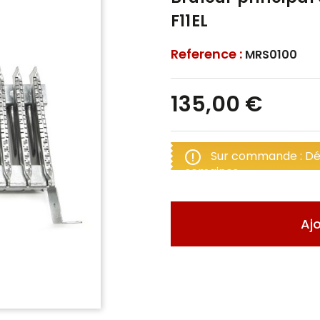
F11EL
Reference :
MRS0100
135,00 €
Sur commande : Dél
semaines
Aj