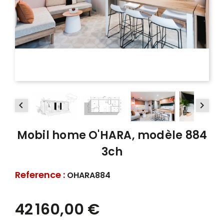


Mobil home O'HARA, modèle 884
3ch
Reference :
OHARA884
42 160,00 €