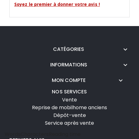
Soyez le premier à donner votre avis !
CATÉGORIES

INFORMATIONS

MON COMPTE

NOS SERVICES
Vente
Reprise de mobilhome anciens
Dépôt-vente
Service après vente
Words
Characters
Reading time