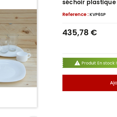
séchoir plastique
Reference :
KVP6SP
435,78 €

Produit En stock !
Aj