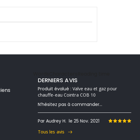
Words
Characters
Reading time
DERNIERS AVIS
Produit évalué :
Valve eau et gaz pour
iens
chauffe-eau Cointra COB 10
N’hésitez pas à commander...
Par Audrey H.
le 25 Nov. 2021
Tous les avis